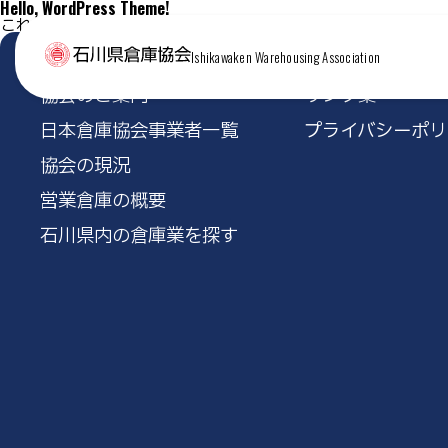
Hello, WordPress Theme!
これは独自テーマの index.php のテスト表示です。
Ishikawaken Warehousing Association
協会のご案内
リンク集
日本倉庫協会事業者一覧
プライバシーポリ
協会の現況
営業倉庫の概要
石川県内の倉庫業を探す