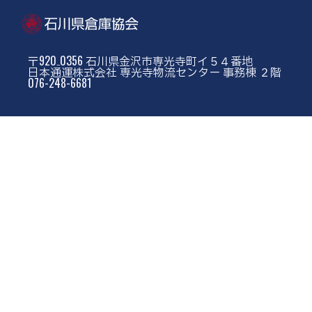
〒920₋0356 石川県金沢市専光寺町イ５４番地
日本通運株式会社 専光寺物流センター 事務棟 ２階
076-248-6681