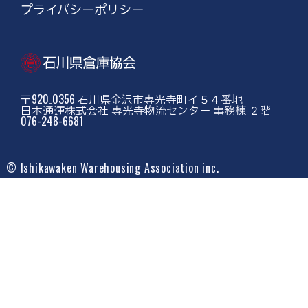
プライバシーポリシー
〒920₋0356 石川県金沢市専光寺町イ５４番地
日本通運株式会社 専光寺物流センター 事務棟 ２階
076-248-6681
© Ishikawaken Warehousing Association inc.