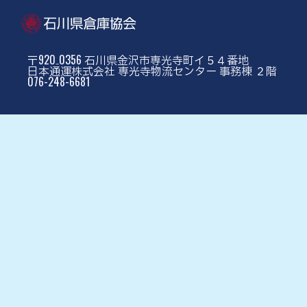
〒920₋0356 石川県金沢市専光寺町イ５４番地
日本通運株式会社 専光寺物流センター 事務棟 ２階
076-248-6681