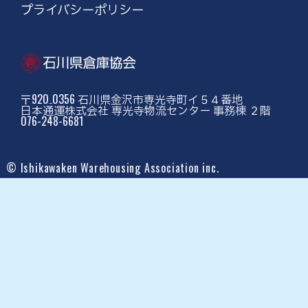
プライバシーポリシー
〒920₋0356 石川県金沢市専光寺町イ５４番地
日本通運株式会社 専光寺物流センター 事務棟 ２階
076-248-6681
© Ishikawaken Warehousing Association inc.