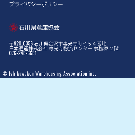
プライバシーポリシー
〒920₋0356 石川県金沢市専光寺町イ５４番地
日本通運株式会社 専光寺物流センター 事務棟 ２階
076-248-6681
© Ishikawaken Warehousing Association inc.