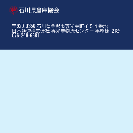
〒920₋0356 石川県金沢市専光寺町イ５４番地
日本通運株式会社 専光寺物流センター 事務棟 ２階
076-248-6681