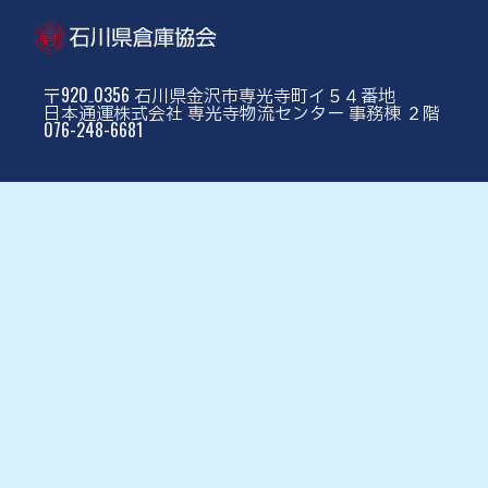
〒920₋0356 石川県金沢市専光寺町イ５４番地
日本通運株式会社 専光寺物流センター 事務棟 ２階
076-248-6681