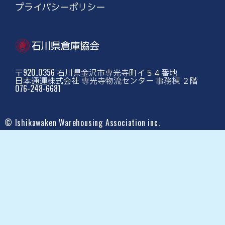
プライバシーポリシー
〒920₋0356 石川県金沢市専光寺町イ５４番地
日本通運株式会社 専光寺物流センター 事務棟 ２階
076-248-6681
© Ishikawaken Warehousing Association inc.