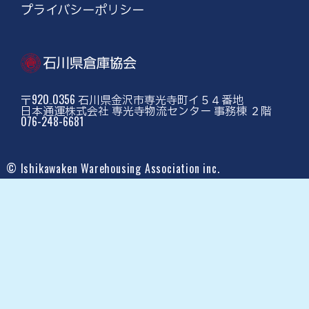
プライバシーポリシー
〒920₋0356 石川県金沢市専光寺町イ５４番地
日本通運株式会社 専光寺物流センター 事務棟 ２階
076-248-6681
© Ishikawaken Warehousing Association inc.