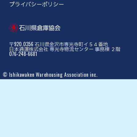
プライバシーポリシー
〒920₋0356 石川県金沢市専光寺町イ５４番地
日本通運株式会社 専光寺物流センター 事務棟 ２階
076-248-6681
© Ishikawaken Warehousing Association inc.