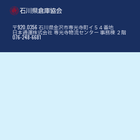
〒920₋0356 石川県金沢市専光寺町イ５４番地
日本通運株式会社 専光寺物流センター 事務棟 ２階
076-248-6681