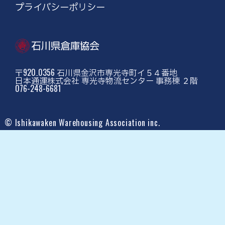
プライバシーポリシー
〒920₋0356 石川県金沢市専光寺町イ５４番地
日本通運株式会社 専光寺物流センター 事務棟 ２階
076-248-6681
© Ishikawaken Warehousing Association inc.