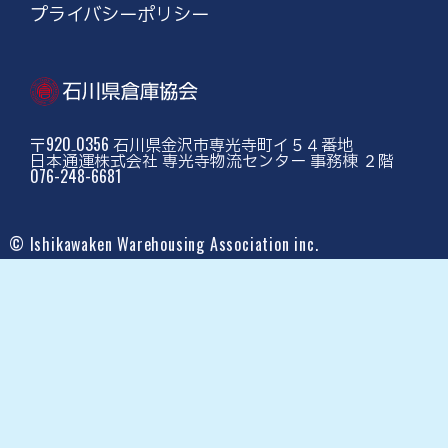
プライバシーポリシー
〒920₋0356 石川県金沢市専光寺町イ５４番地
日本通運株式会社 専光寺物流センター 事務棟 ２階
076-248-6681
© Ishikawaken Warehousing Association inc.