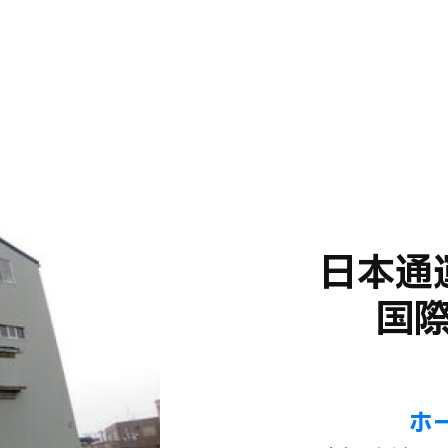
日本通
国
ホ