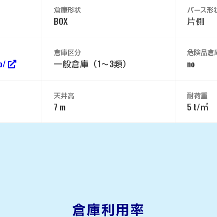
倉庫形状
バース形
BOX
片側
倉庫区分
危険品倉
jp/
一般倉庫（1～3類）
no
天井高
耐荷重
7 m
5 t/㎡
倉庫利用率