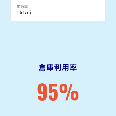
耐荷重
1.5 t/㎡
倉庫利用率
95
%