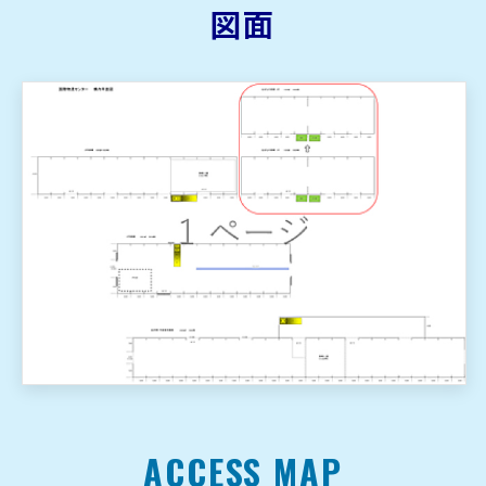
図面
ACCESS MAP