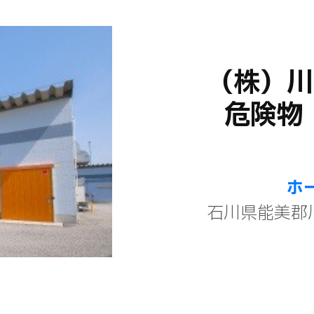
（株）川
危険物
ホ
石川県能美郡川