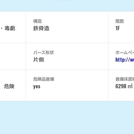
構造
階数
・毒劇
鉄骨造
1F
バース形状
ホームペ
片側
http://w
危険品倉庫
倉庫床面
、危険
yes
6298 ㎡ 