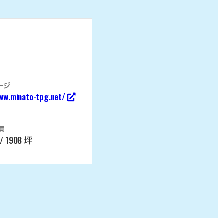
ージ
ww.minato-tpg.net/
積
/ 1908 坪